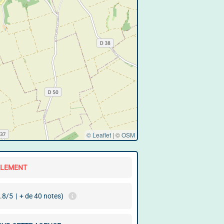
© Leaflet
|
©
OSM
LLEMENT
.8/5
|
+ de 40 notes)