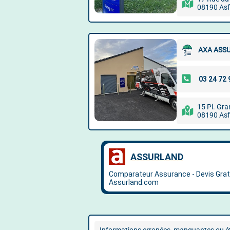
08190 Asf
AXA ASSU
15 Pl. Gra
08190 Asf