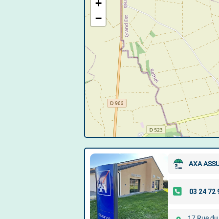
+
−
AXA ASSU
17 Rue du