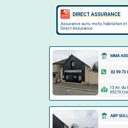
MMA AS
13 Av. du 
35270 Co
ABP SOL