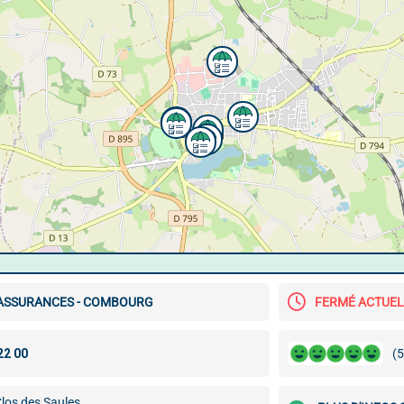
 ASSURANCES - COMBOURG
FERMÉ ACTUE
(5
los des Saules