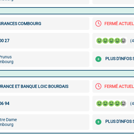
URANCES COMBOURG
FERMÉ ACTUE
(4
 Prunus
PLUS D'INFOS
mbourg
URANCE ET BANQUE LOIC BOURDAIS
FERMÉ ACTUE
(4
tre Dame
PLUS D'INFOS
mbourg