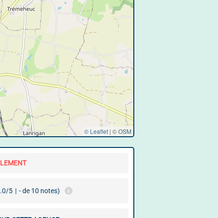
© Leaflet
|
©
OSM
LLEMENT
.0/5
|
- de 10 notes)