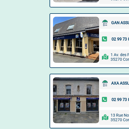
GAN ASS
1 Av. des
35270 Co
AXA ASS
13 Rue No
35270 Co