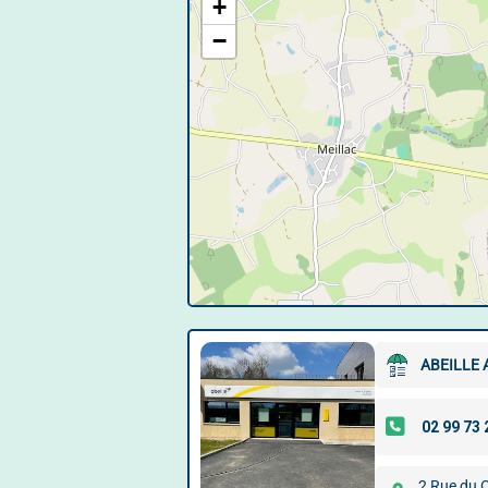
+
−
ABEILLE
2 Rue du C