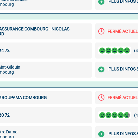
PLUS D'INFOS
mbourg
 ASSURANCE COMBOURG - NICOLAS
FERMÉ ACTUE
RD
(4
aint-Gilduin
PLUS D'INFOS
mbourg
 GROUPAMA COMBOURG
FERMÉ ACTUE
(4
tre Dame
PLUS D'INFOS
mbourg