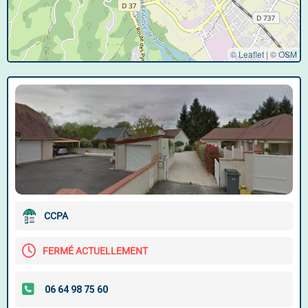
© Leaflet
|
©
OSM
CCPA
FERMÉ ACTUELLEMENT